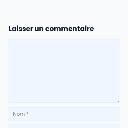
Laisser un commentaire
Commentaire
Nom
E-