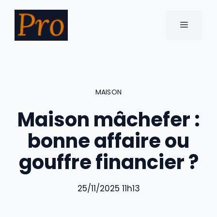
Aller
au
MENU
contenu
MAISON
Maison mâchefer :
bonne affaire ou
gouffre financier ?
25/11/2025 11h13