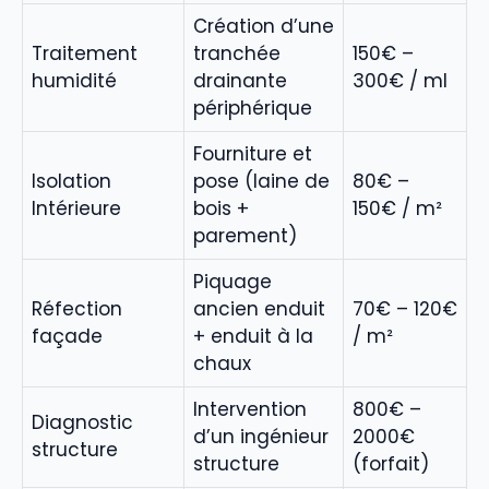
Création d’une
Traitement
tranchée
150€ –
humidité
drainante
300€ / ml
périphérique
Fourniture et
Isolation
pose (laine de
80€ –
Intérieure
bois +
150€ / m²
parement)
Piquage
Réfection
ancien enduit
70€ – 120€
façade
+ enduit à la
/ m²
chaux
Intervention
800€ –
Diagnostic
d’un ingénieur
2000€
structure
structure
(forfait)