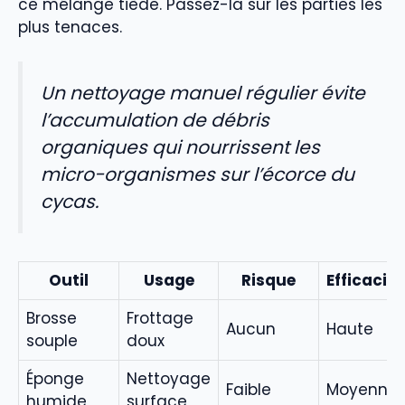
ce mélange tiède. Passez-la sur les parties les
plus tenaces.
Un nettoyage manuel régulier évite
l’accumulation de débris
organiques qui nourrissent les
micro-organismes sur l’écorce du
cycas.
Outil
Usage
Risque
Efficacité
Brosse
Frottage
Aucun
Haute
souple
doux
Éponge
Nettoyage
Faible
Moyenne
humide
surface