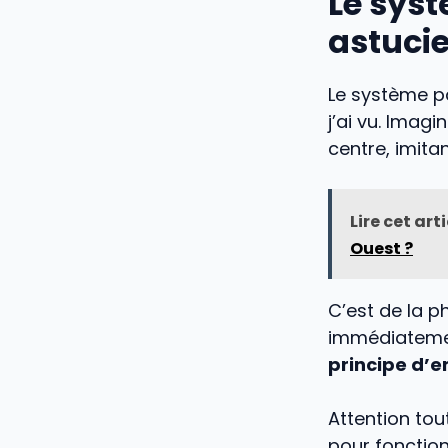
Le syst
astucie
Le système pa
j’ai vu. Imag
centre, imita
Lire cet art
Ouest ?
C’est de la ph
immédiatement
principe d’e
Attention tout
pour fonctio