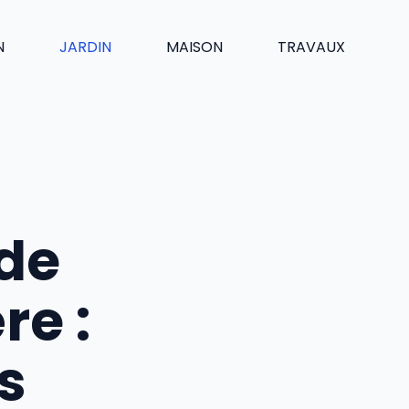
N
JARDIN
MAISON
TRAVAUX
 de
re :
s