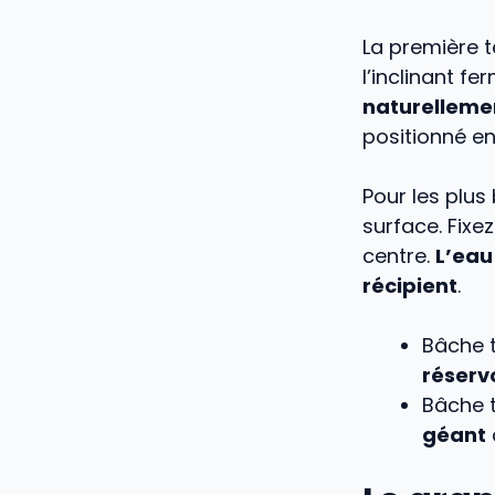
La première t
l’inclinant f
naturellemen
positionné e
Pour les plus
surface. Fixe
centre.
L’eau
récipient
.
Bâche t
réserv
Bâche t
géant