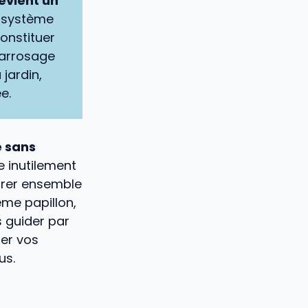
evient un
e système
onstituer
l’arrosage
jardin,
e.
e sans
e inutilement
lorer ensemble
ème papillon,
 guider par
ser vos
us.