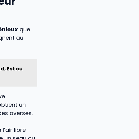
teur
génieux
que
ignent au
d, Est ou
ve
obtient un
des averses.
’air libre
e un seau ou