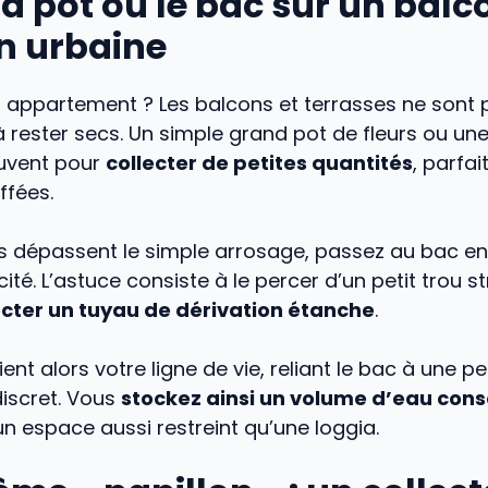
d pot ou le bac sur un balco
n urbaine
n appartement ? Les balcons et terrasses ne sont 
ester secs. Un simple grand pot de fleurs ou une 
ouvent pour
collecter de petites quantités
, parfa
ffées.
ns dépassent le simple arrosage, passez au bac en
té. L’astuce consiste à le percer d’un petit trou s
cter un tuyau de dérivation étanche
.
ent alors votre ligne de vie, reliant le bac à une p
discret. Vous
stockez ainsi un volume d’eau con
 espace aussi restreint qu’une loggia.