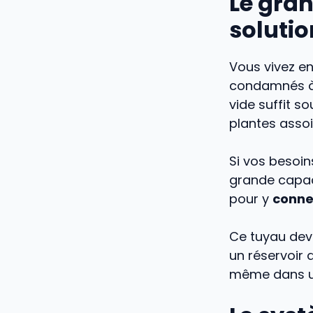
Le gran
solutio
Vous vivez e
condamnés à r
vide suffit s
plantes assoi
Si vos besoi
grande capaci
pour y
conne
Ce tuyau devi
un réservoir 
même dans un