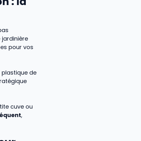
n : la
pas
jardinière
ites pour vos
 plastique de
tratégique
etite cuve ou
séquent
,