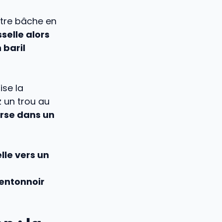
otre bâche en
sselle alors
 baril
ise la
z un trou au
urse dans un
lle vers un
 entonnoir