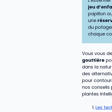
L’essentiel 
jeu d’enf
papillon o
une
réserv
du potager
chaque con
Vous vous 
gouttière
pou
dans la natur
des alternati
pour contour
nos conseils 
plantes inte
Les tec