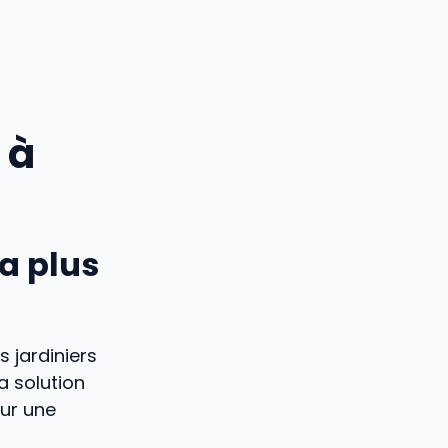
 à
la plus
s jardiniers
a solution
our une