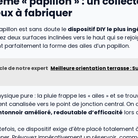
ème « papillon » : un collec
ux à fabriquer
pillon est sans doute le
dispositif DIY le plus in
inez deux surfaces inclinées vers le haut qui se rejo
nt parfaitement la forme des ailes d’un papillon.
icle de notre expert
Meilleure orientation terrasse : Su
ysique pure : la pluie frappe les « ailes » et se trou
 canalisée vers le point de jonction central. On 
ntonnoir amélioré, redoutable d’efficacité
lors 
efois, ce dispositif exige d’être placé totalement à l
nner. Prévoyez impérativement un réservoir, comm