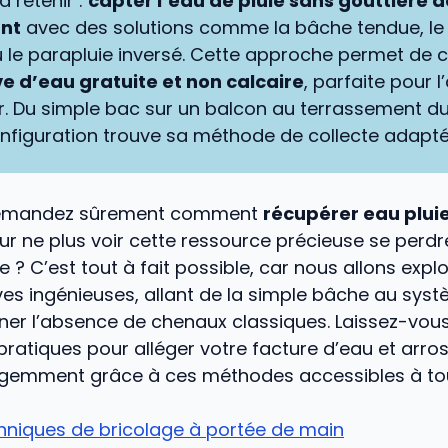
à retenir :
capter l’eau de pluie sans gouttière d
ant
avec des solutions comme la bâche tendue, l
u le parapluie inversé. Cette approche permet de c
e d’eau gratuite et non calcaire
, parfaite pour 
. Du simple bac sur un balcon au terrassement du 
figuration trouve sa méthode de collecte adapté
demandez sûrement comment
récupérer eau plui
r ne plus voir cette ressource précieuse se perdr
e ? C’est tout à fait possible, car nous allons exp
ves ingénieuses, allant de la simple bâche au syst
ner l’absence de chenaux classiques. Laissez-vous
pratiques pour alléger votre facture d’eau et arro
lligemment grâce à ces méthodes accessibles à to
hniques de bricolage à portée de main