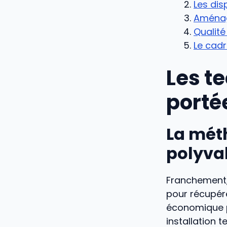
Les dis
Aménage
Qualité
Le cadr
Les t
porté
La méth
polyva
Franchement
pour récupére
économique pa
installation 