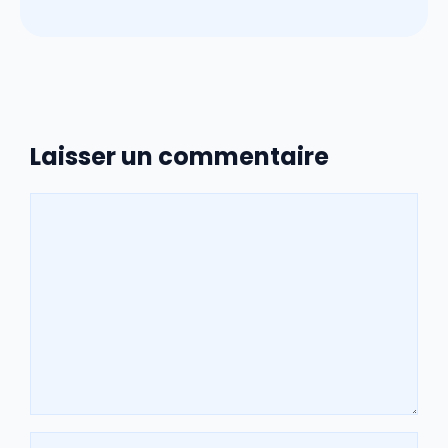
Laisser un commentaire
Commentaire
Nom