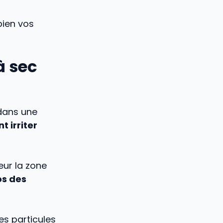
bien vos
à sec
 dans une
t irriter
eur la zone
os des
es particules