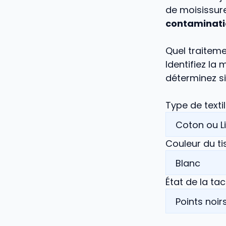
de moisissur
contaminat
Quel traiteme
Identifiez la
déterminez s
Type de texti
Couleur du ti
État de la ta