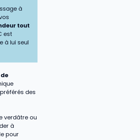
ossage à
 vos
ondeur tout
C est
 à lui seul
 de
mique
 préférés des
e verdâtre ou
ider à
le pour