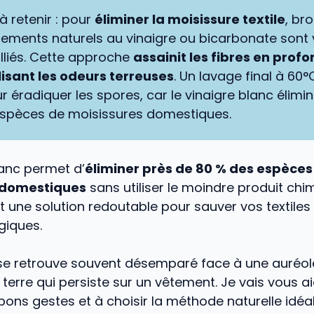
 à retenir : pour
éliminer la moisissure textile
, br
itements naturels au vinaigre ou bicarbonate sont
alliés. Cette approche
assainit les fibres en prof
isant les odeurs terreuses
. Un lavage final à 60°
r éradiquer les spores, car le vinaigre blanc élimine
espèces de moisissures domestiques.
lanc permet d’
éliminer près de 80 % des espèces
 domestiques
sans utiliser le moindre produit chi
st une solution redoutable pour sauver vos textiles
giques.
 se retrouve souvent désemparé face à une auréol
terre qui persiste sur un vêtement. Je vais vous a
 bons gestes et à choisir la méthode naturelle idéa