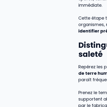
immédiate.
Cette étape 
organismes, 
identifier p
Disting
saleté
Repérez les p
de terre hum
paraît fréqu
Prenez le tem
supportent ab
par le fabric