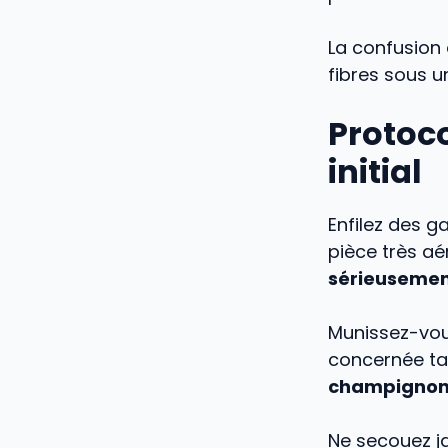
La confusion 
fibres sous u
Protoco
initial
Enfilez des g
pièce très aé
sérieusement
Munissez-vous
concernée tan
champignon
Ne secouez ja