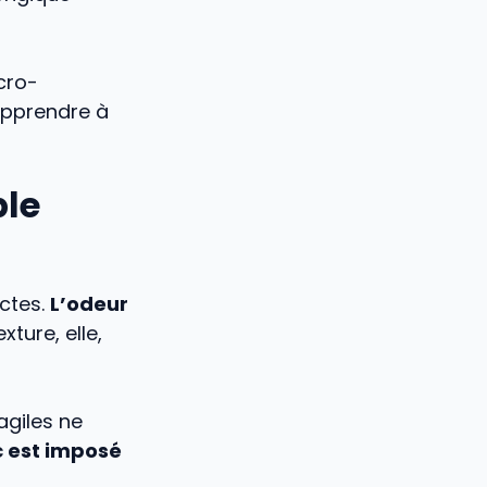
cro-
apprendre à
ple
ectes.
L’odeur
exture, elle,
agiles ne
c est imposé