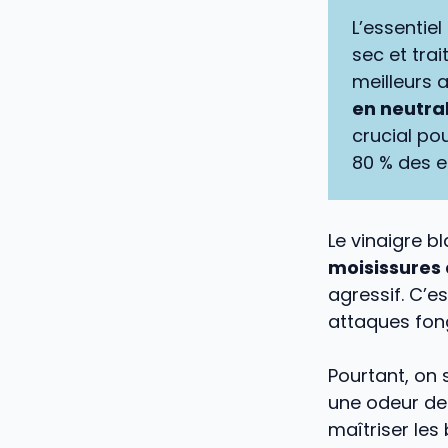
L’essentiel
sec et tra
meilleurs 
en neutral
crucial pou
80 % des 
Le vinaigre b
moisissures
agressif. C’e
attaques fon
Pourtant, on
une odeur de 
maîtriser les