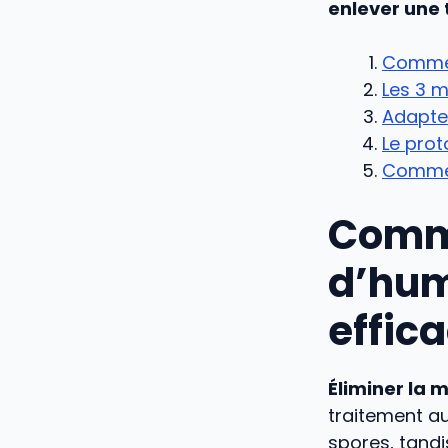
enlever une 
Comment
Les 3 m
Adapter
Le prot
Comment
Comme
d’hum
effic
Éliminer la m
traitement au
spores, tandi