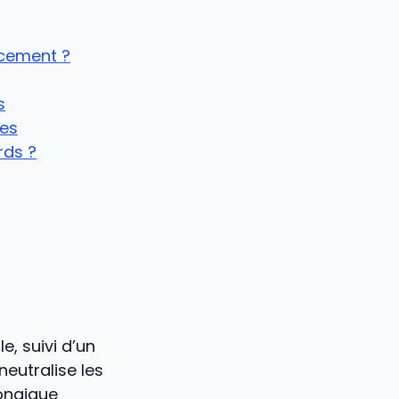
acement ?
s
res
rds ?
, suivi d’un
eutralise les
fongique