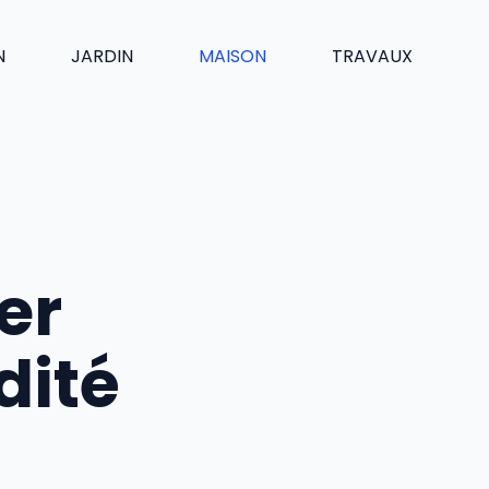
N
JARDIN
MAISON
TRAVAUX
er
dité