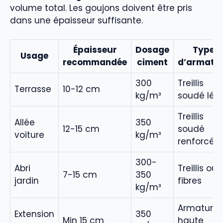
volume total. Les goujons doivent être pris
dans une épaisseur suffisante.
Épaisseur
Dosage
Type
Usage
recommandée
ciment
d’armatu
300
Treillis
Terrasse
10-12 cm
kg/m³
soudé lég
Treillis
Allée
350
12-15 cm
soudé
voiture
kg/m³
renforcé
300-
Abri
Treillis ou
7-15 cm
350
jardin
fibres
kg/m³
Armature
Extension
350
Min 15 cm
haute