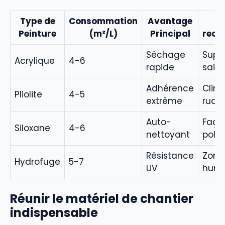
Type de
Consommation
Avantage
U
Peinture
(m²/L)
Principal
rec
Séchage
Supp
Acrylique
4-6
rapide
sains
Adhérence
Clim
Pliolite
4-5
extrême
rude
Auto-
Faça
Siloxane
4-6
nettoyant
pollu
Résistance
Zone
Hydrofuge
5-7
UV
humi
Réunir le matériel de chantier
indispensable