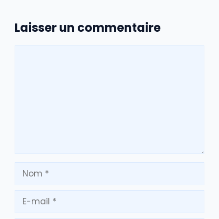
Laisser un commentaire
Commentaire
Nom
E-
mail